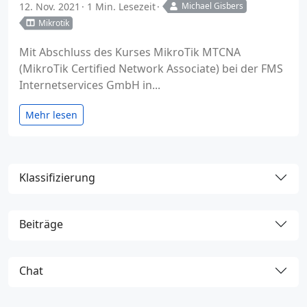
12. Nov. 2021
1 Min. Lesezeit
Michael Gisbers
Mikrotik
Mit Abschluss des Kurses MikroTik MTCNA
(MikroTik Certified Network Associate) bei der FMS
Internetservices GmbH in...
Mehr lesen
Klassifizierung
Beiträge
Chat