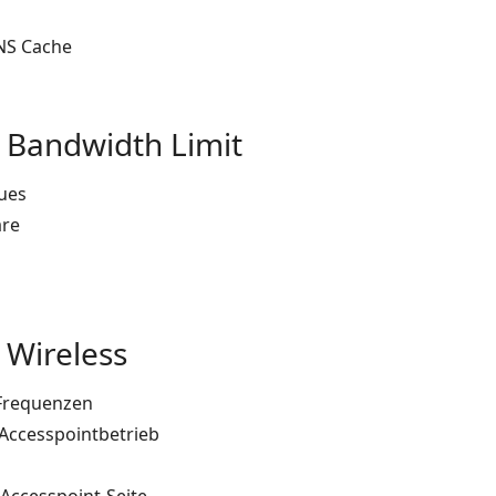
NS Cache
 Bandwidth Limit
ues
are
 Wireless
 Frequenzen
 Accesspointbetrieb