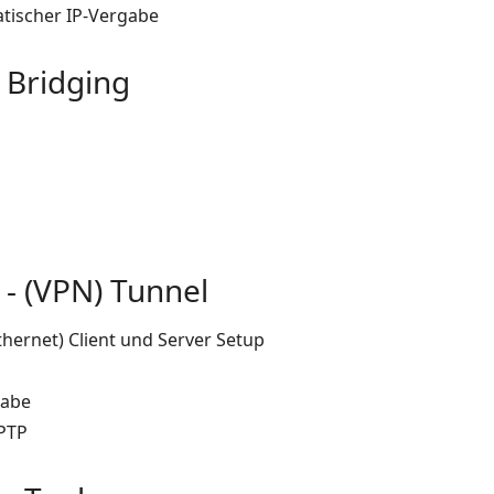
tischer IP-Vergabe
 Bridging
- (VPN) Tunnel
thernet) Client und Server Setup
gabe
PPTP