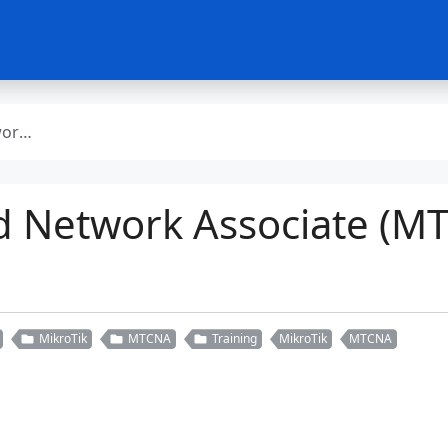
6.2026)
ed Network Associate (M
MikroTik
MTCNA
Training
MikroTik
MTCNA