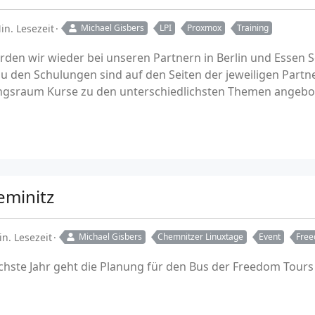
in. Lesezeit
Michael Gisbers
LPI
Proxmox
Training
rden wir wieder bei unseren Partnern in Berlin und Essen
u den Schulungen sind auf den Seiten der jeweiligen Partne
ngsraum Kurse zu den unterschiedlichsten Themen angebo
eminitz
in. Lesezeit
Michael Gisbers
Chemnitzer Linuxtage
Event
Free
chste Jahr geht die Planung für den Bus der Freedom Tour