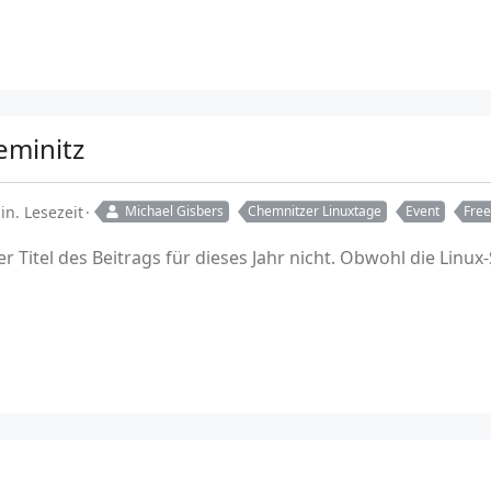
eminitz
in. Lesezeit
Michael Gisbers
Chemnitzer Linuxtage
Event
Fre
r Titel des Beitrags für dieses Jahr nicht. Obwohl die Linux-