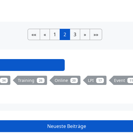
««
«
1
2
3
»
»»
Training
Online
LPI
Event
34
26
20
17
11
Neueste Beiträge