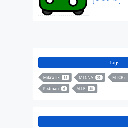
Tags
MikroTik
MTCNA
MTCRE
85
35
Podman
ALLE
6
38