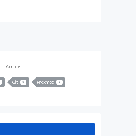
Archiv
Git
Proxmox
8
7