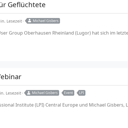
für Geflüchtete
in. Lesezeit
Michael Gisbers
User Group Oberhausen Rheinland (Lugor) hat sich im letzt
ebinar
in. Lesezeit
Michael Gisbers
Event
LPI
sional Institute (LPI) Central Europe und Michael Gisbers, 