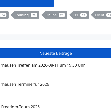
Training
Online
LPI
Event
34
26
20
17
11
Neueste Beiträge
rhausen Treffen am 2026-08-11 um 19:30 Uhr
rhausen Termine für 2026
t Freedom-Tours 2026