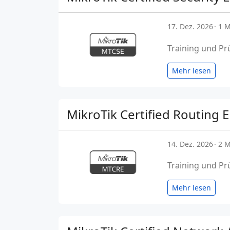
17. Dez. 2026
1 M
Training und P
Mehr lesen
MikroTik Certified Routing 
14. Dez. 2026
2 M
Training und P
Mehr lesen