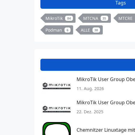
Tags
MikroTik
MTCNA
MTCRE
84
35
Podman
ALLE
6
38
MikroTik User Group Obe
11. Aug. 2026
MikroTik User Group Obe
22. Dez. 2025
Chemnitzer Linuxtage mi