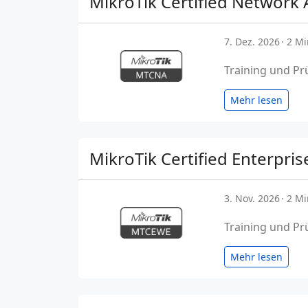
MikroTik Certified Network 
7. Dez. 2026
2 Mi
Training und P
Mehr lesen
MikroTik Certified Enterpri
3. Nov. 2026
2 Mi
Training und P
Mehr lesen