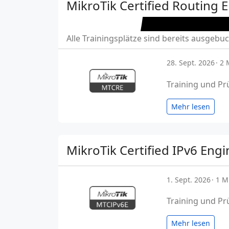
MikroTik Certified Routing 
Alle Trainingsplätze sind bereits ausgebuc
28. Sept. 2026
2 
Training und P
Mehr lesen
MikroTik Certified IPv6 Engi
1. Sept. 2026
1 M
Training und Pr
Mehr lesen