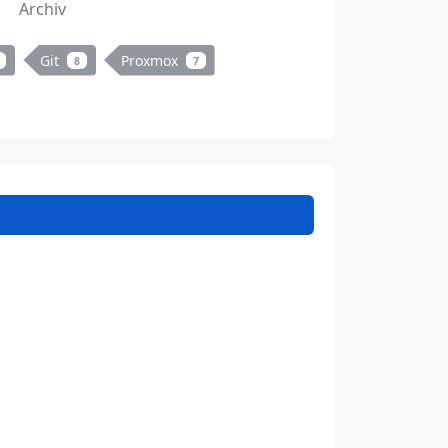
Archiv
Git
Proxmox
8
7